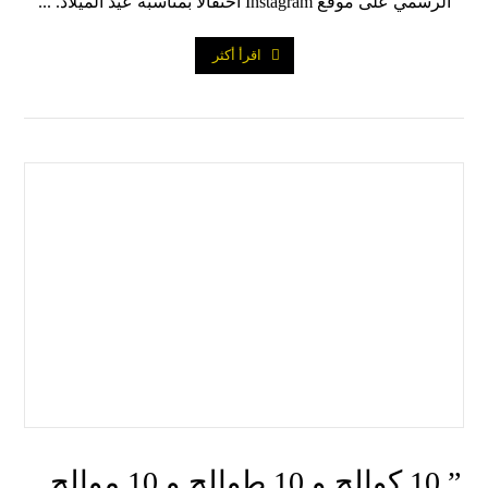
الرسمي على موقع Instagram احتفالاً بمناسبة عيد الميلاد. ...
اقرأ أكثر
” 10 كوالح و 10 طوالح و 10 موالح ..