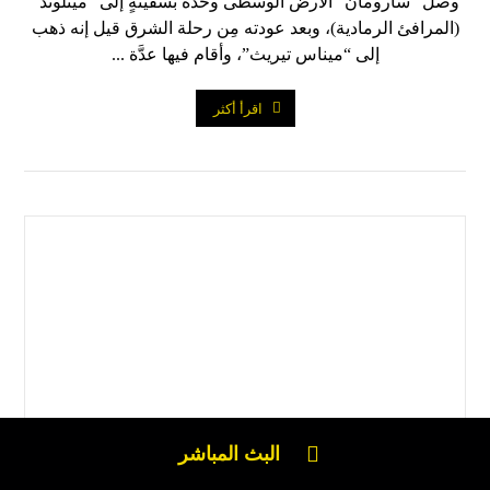
وصل “سارومان” الأرض الوسطى وحده بسفينةٍ إلى “ميثلوند”
(المرافئ الرمادية)، وبعد عودته مِن رحلة الشرق قيل إنه ذهب
إلى “ميناس تيريث”، وأقام فيها عدَّة ...
اقرأ أكثر
البث المباشر