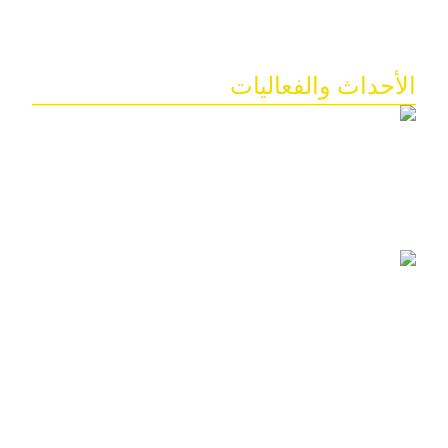
Markade
الأحداث والفعاليات
أحدث ظهور لفريق عمل راديو مصر علي الهوا
يناير 19, 2025
فرصة للعمل براديو مصر على الهوا للمذيعين و المذيعات 2026