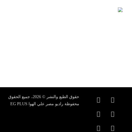
يناير 1, 2025
كواليس الحلقة الأولي من برنامج الدلافيين مع أحمد ميلانو
ديسمبر 26, 2024
حقوق الطبع والنشر © 2026، جميع الحقوق
محفوظة راديو مصر علي الهوا EG PLUS