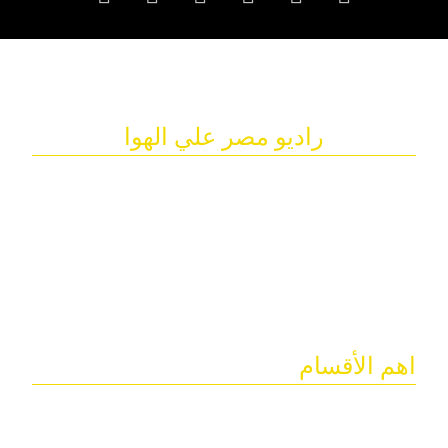
راديو مصر علي الهوا
اذاعة راديو مصر علي الهوا تم تأسيسها في عام ٢٠١٠
كصوت للشباب المصري و طموحاتهم و احلامهم و تعطية
كافة الاحداث و كل ما يهم المجتمع المصري و العربي
رقم التواصل:
٠١٠٠١٩٧٢٩٦٩
اهم الأقسام
استمع الي الراديو
الانضمام الي فريق عمل الراديو